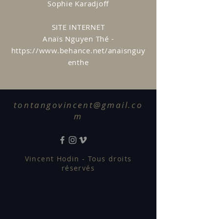
Sophie Karadjoff
SITE INTERNET
Anaïs Nguyen Thé -
https://www.behance.net/anaisnguy
enthe
tontangovincent@gmail.co
m
Vincent Hodin - Tous droits
réservés