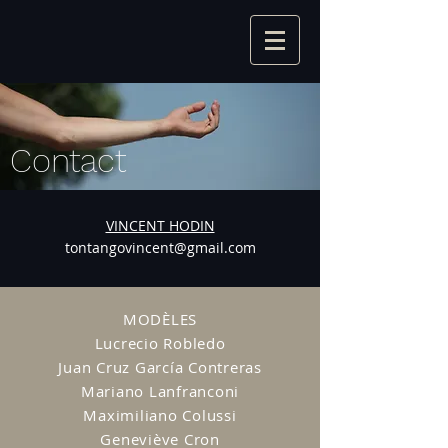
Contact
VINCENT HODIN
tontangovincent@gmail.com
​MODÈLES
​Lucrecio Robledo
Juan Cruz García Contreras
Mariano Lanfranconi
Maximiliano Colussi
Geneviève Cron